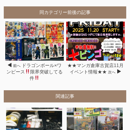
同カテゴリー前後の記事
ドラゴンボール×ワ
★★マンガ倉庫古賀店11月
前へ
ンピース
限界突破してる
イベント情報★★
次へ
件
関連記事