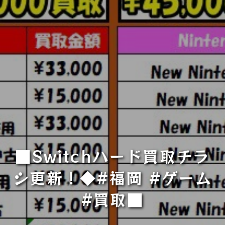
■Switchハード買取チラ
シ更新！◆#福岡 #ゲーム
#買取■