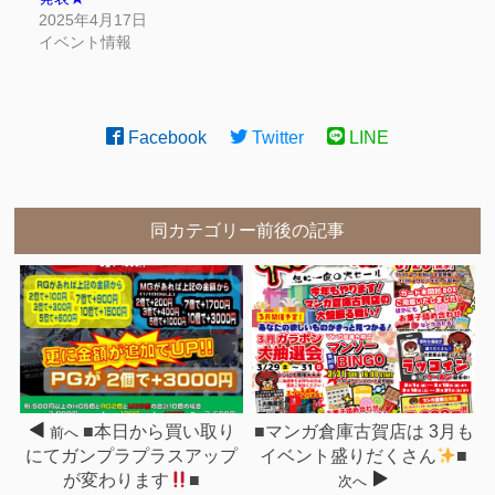
2025年4月17日
イベント情報
Facebook
Twitter
LINE
同カテゴリー前後の記事
■本日から買い取り
■マンガ倉庫古賀店は 3月も
前へ
にてガンプラプラスアップ
イベント盛りだくさん
■
が変わります
■
次へ