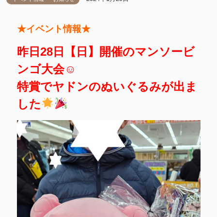
★イベント情報★
昨日28日【日】開催のマンソービ
ンゴ大会☺
特賞でヤドンのぬいぐるみが出ま
した