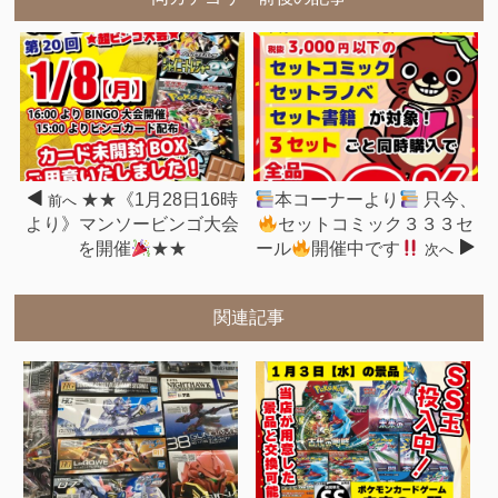
★★《1月28日16時
本コーナーより
只今、
前へ
より》マンソービンゴ大会
セットコミック３３３セ
を開催
★★
ール
開催中です
次へ
関連記事